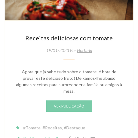
Receitas deliciosas com tomate
19/01/2023 Por
Hortaria
Agora que já sabe tudo sobre o tomate, é hora de
provar este delicioso fruto! Deixamos-lhe abaixo
algumas receitas para surpreender a família ou amigos à
mesa.
VER PUBLICAÇÃO
#tomate
,
#receitas
,
#destaque