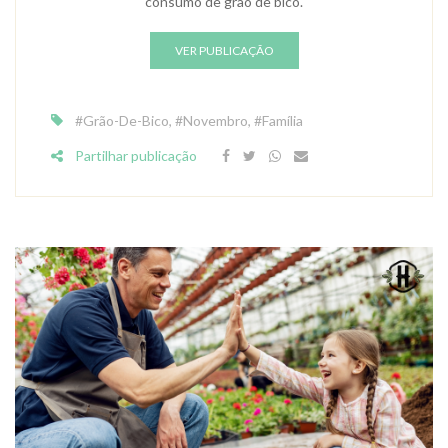
consumo de grão de bico.
VER PUBLICAÇÃO
#Grão-De-Bico
,
#Novembro
,
#Família
Partilhar publicação