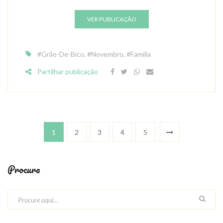
VER PUBLICAÇÃO
#Grão-De-Bico
,
#Novembro
,
#Família
Partilhar publicação
1
2
3
4
5
Procura