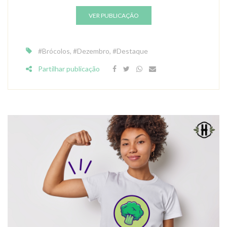
VER PUBLICAÇÃO
#Brócolos
,
#Dezembro
,
#Destaque
Partilhar publicação