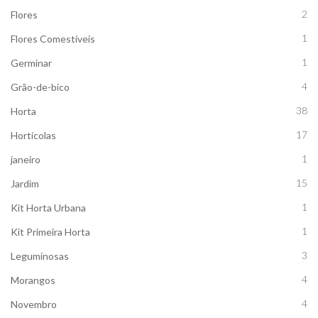
2
Flores
1
Flores Comestíveis
1
Germinar
4
Grão-de-bico
38
Horta
17
Hortícolas
1
janeiro
15
Jardim
1
Kit Horta Urbana
1
Kit Primeira Horta
3
Leguminosas
4
Morangos
4
Novembro