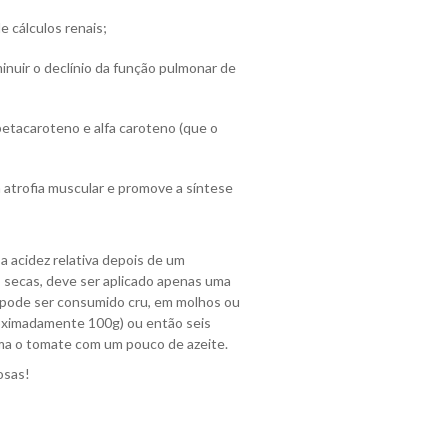
 cálculos renais;
nuir o declínio da função pulmonar de
etacaroteno e alfa caroteno (que o
a atrofia muscular e promove a síntese
 a acidez relativa depois de um
s secas, deve ser aplicado apenas uma
 pode ser consumido cru, em molhos ou
oximadamente 100g) ou então seis
uma o tomate com um pouco de azeite.
osas!