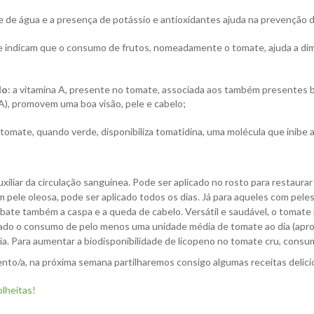
e de água e a presença de potássio e antioxidantes ajuda na prevenção de
e indicam que o consumo de frutos, nomeadamente o tomate, ajuda a dimi
lo
: a vitamina A, presente no tomate, associada aos também presentes b
), promovem uma boa visão, pele e cabelo;
o tomate, quando verde, disponibiliza tomatidina, uma molécula que inibe 
xiliar da circulação sanguínea. Pode ser aplicado no rosto para restaurar
 pele oleosa, pode ser aplicado todos os dias. Já para aqueles com pele
ate também a caspa e a queda de cabelo. Versátil e saudável, o tomate
ado o consumo de pelo menos uma unidade média de tomate ao dia (apr
dia. Para aumentar a biodisponibilidade de licopeno no tomate cru, cons
nto/a, na próxima semana partilharemos consigo algumas receitas delici
lheitas!