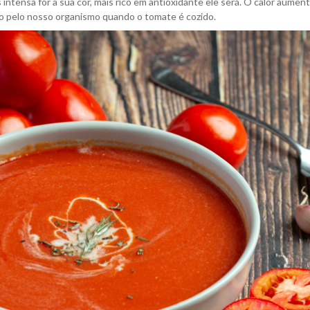
intensa for a sua cor, mais rico em antioxidante ele será. O calor aument
ido pelo nosso organismo quando o tomate é cozido.