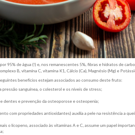
or 95% de água (!) e, nos remanescentes 5%, fibras e hidratos de carb
mplexo B, vitamina C, vitamina K1, Cálcio (Ca), Magnésio (Mg) e Potássio
eguintes benefícios estejam associados ao consumo deste fruto:
 a pressão sanguínea, o colesterol e os níveis de stress;
 e dentes e prevenção da osteoporose e osteopenia;
mento com propriedades antioxidantes) auxilia a pele na resistência a que
mais o licopeno, associado às vitaminas A e C, assume um papel importa
a;