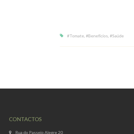
#tomate
,
#benefícios
,
#saúde
CONTACTOS
Rua do Passeio Alegre 20