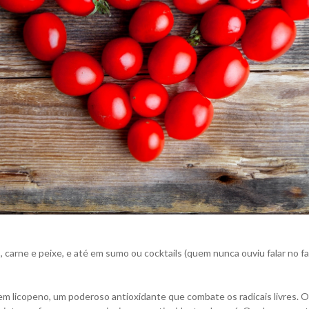
 carne e peixe, e até em sumo ou cocktails (quem nunca ouviu falar no 
a em licopeno, um poderoso antioxidante que combate os radicais livres.