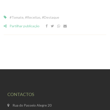
#tomate
,
#receitas
,
#destaque
Partilhar publicação
CONTACTOS
Rua do Passeio Alegre 20