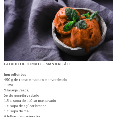
GELADO DE TOMATE E MANJERICÃ
O
Ingredientes
450 g de tomate maduro e esverdeado
1 lima
½ laranja (raspa)
5g de gengibre ralado
1,5 c. sopa de açúcar mascavado
1 c. sopa de açúcar branco
1 c. sopa de mel
4 folhas de manjericão