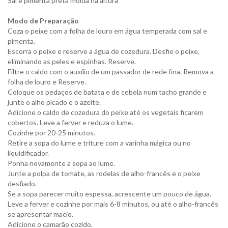
Sal e pimenta preta moída na altura
Modo de Preparação
Coza o peixe com a folha de louro em água temperada com sal e
pimenta.
Escorra o peixe e reserve a água de cozedura. Desfie o peixe,
eliminando as peles e espinhas. Reserve.
Filtre o caldo com o auxílio de um passador de rede fina. Remova a
folha de louro e Reserve.
Coloque os pedaços de batata e de cebola num tacho grande e
junte o alho picado e o azeite.
Adicione o caldo de cozedura do peixe até os vegetais ficarem
cobertos. Leve a ferver e reduza o lume.
Cozinhe por 20-25 minutos.
Retire a sopa do lume e triture com a varinha mágica ou no
liquidificador.
Ponha novamente a sopa ao lume.
Junte a polpa de tomate, as rodelas de alho-francês e o peixe
desfiado.
Se a sopa parecer muito espessa, acrescente um pouco de água.
Leve a ferver e cozinhe por mais 6-8 minutos, ou até o alho-francês
se apresentar macio.
Adicione o camarão cozido.