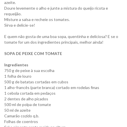
azeite.
Doure levemente o alho e junte a mistura do queijo ricota e
requeijão.
Misture a salsa e recheie os tomates.
Sirva e delicie-se!
E quem não gosta de uma boa sopa, quentinha e deliciosa? E se o
tomate for um dos ingredientes principais, melhor ainda!
SOPA DE PEIXE COM TOMATE
Ingredientes
750 g de peixe à sua escolha
1 folha de louro
500 g de batatas cortadas em cubos
1 alho-francês (parte branca) cortado em rodelas finas
1 cebola cortada em pedaços
2 dentes de alho picados
500 ml de polpa de tomate
50 ml de azeite
Camarão cozido q.b.
Folhas de coentros