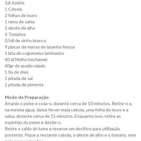
1dl Azeite
1 Cebola
2 folhas de louro
1 ramo de salsa
1 dente de alho
3 Tomates
0,5dl de vinho branco
9 placas de massa de lasanha fresca
1 lata de cogumelos laminados
40 dl Molho bechamel
60gr de queijo ralado
1 fio de óleo
1 pitada de sal
1 pitada de pimenta
Modo de Preparação
Arranje o peixe e coza-o, durante cerca de 10 minutos. Retire-o e,
na mesma água, deixe ferver meia cebola, uma folha de louro e a
salsa, durante cerca de 15 minutos. Enquanto isso, retire as
espinhas do peixe e desfie-o.
Retire o caldo do lume e reserve um decilitro para utilização
posterior. Pique a restante cebola, o dente de alho e o tomate, sem