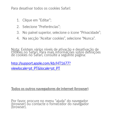
Para desativar todos os cookies Safari:
1.
Clique em “Editar”;
2.
Selecione “Preferências”;
3.
No painel superior, selecione o ícone "Privacidade”;
4.
Na secção "Aceitar cookies”, selecione "Nunca”.
Nota
: Existem vários níveis de ativação e desativação de
cookies no Safari. Para mais informações sobre definições
de cookies no Safari, consulte a seguinte página:
http://support.apple.com/kb/HT1677?
viewlocale=pt_PT&locale=pt_PT
Todos os outros navegadores de internet (browser)
Por favor, procure no menu "ajuda" do navegador
(browser) ou contacte o fornecedor do navegador
(browser).