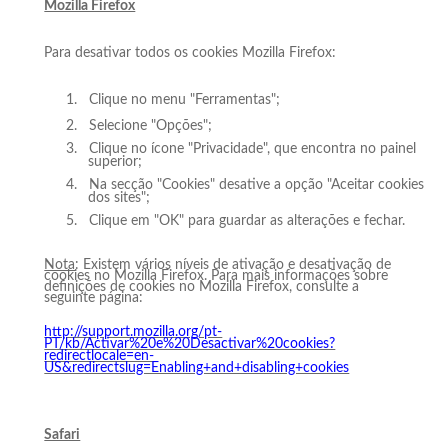
Mozilla Firefox
Para desativar todos os cookies Mozilla Firefox:
1.
Clique no menu "Ferramentas";
2.
Selecione "Opções";
3.
Clique no ícone "Privacidade", que encontra no painel
superior;
4.
Na secção "Cookies" desative a opção "Aceitar cookies
dos sites";
5.
Clique em "OK" para guardar as alterações e fechar.
Nota
: Existem vários níveis de ativação e desativação de
cookies no Mozilla Firefox. Para mais informações sobre
definições de cookies no Mozilla Firefox, consulte a
seguinte página:
http://support.mozilla.org/pt-
PT/kb/Activar%20e%20Desactivar%20cookies?
redirectlocale=en-
US&redirectslug=Enabling+and+disabling+cookies
Safari