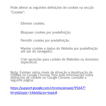
Pode alterar as seguintes definições de cookies na secção
"Cookies":
·
Eliminar cookies;
·
Bloquear cookies por predefinição;
·
Permitir cookies por predefinição;
·
Manter cookies e dados do Website por predefinição
até sair do navegador;
·
Criar exceções para cookies de Websites ou domínios
específicos.
Nota
: Existem vários níveis de ativação e desativação de
cookies no Google Chrome. Para mais informações sobre
definições de cookies no Google Chrome, consulte a
seguinte página:
https://support.google.com/chrome/answer/95647?
hl=pt&topic=14666&ctx=topic#
.