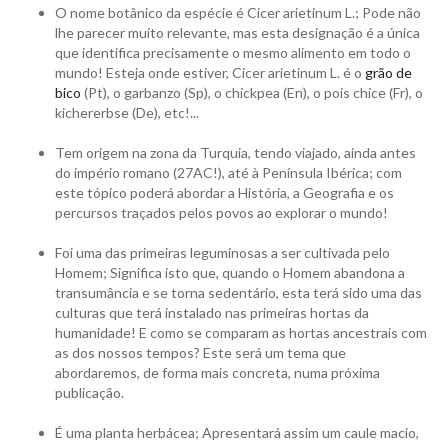
O nome botânico da espécie é Cicer arietinum L.; Pode não
lhe parecer muito relevante, mas esta designação é a única
que identifica precisamente o mesmo alimento em todo o
mundo! Esteja onde estiver, Cicer arietinum L. é o
grão de
bico
(Pt), o garbanzo (Sp), o chickpea (En), o pois chice (Fr), o
kichererbse (De), etc!...
Tem origem na zona da Turquia, tendo viajado, ainda antes
do império romano (27AC!), até à Península Ibérica; com
este tópico poderá abordar a História, a Geografia e os
percursos traçados pelos povos ao explorar o mundo!
Foi uma das primeiras leguminosas a ser cultivada pelo
Homem; Significa isto que, quando o Homem abandona a
transumância e se torna sedentário, esta terá sido uma das
culturas que terá instalado nas primeiras hortas da
humanidade! E como se comparam as hortas ancestrais com
as dos nossos tempos? Este será um tema que
abordaremos, de forma mais concreta, numa próxima
publicação.
É uma planta herbácea; Apresentará assim um caule macio,