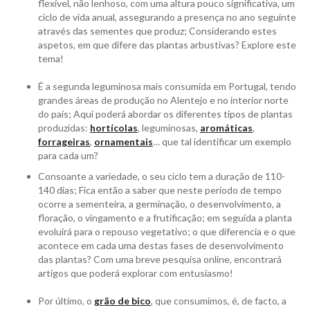
flexível, não lenhoso, com uma altura pouco significativa, um
ciclo de vida anual, assegurando a presença no ano seguinte
através das sementes que produz; Considerando estes
aspetos, em que difere das plantas arbustivas? Explore este
tema!
É a segunda leguminosa mais consumida em Portugal, tendo
grandes áreas de produção no Alentejo e no interior norte
do país; Aqui poderá abordar os diferentes tipos de plantas
produzidas:
hortícolas
, leguminosas,
aromáticas
,
forrageiras
,
ornamentais
… que tal identificar um exemplo
para cada um?
Consoante a variedade, o seu ciclo tem a duração de 110-
140 dias; Fica então a saber que neste período de tempo
ocorre a sementeira, a germinação, o desenvolvimento, a
floração, o vingamento e a frutificação; em seguida a planta
evoluirá para o repouso vegetativo; o que diferencia e o que
acontece em cada uma destas fases de desenvolvimento
das plantas? Com uma breve pesquisa online, encontrará
artigos que poderá explorar com entusiasmo!
Por último, o
grão de bico
, que consumimos, é, de facto, a