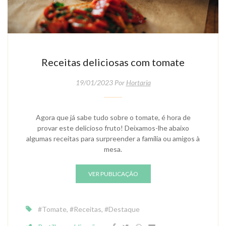
Receitas deliciosas com tomate
19/01/2023 Por
Hortaria
Agora que já sabe tudo sobre o tomate, é hora de
provar este delicioso fruto! Deixamos-lhe abaixo
algumas receitas para surpreender a família ou amigos à
mesa.
VER PUBLICAÇÃO
#tomate
,
#receitas
,
#destaque