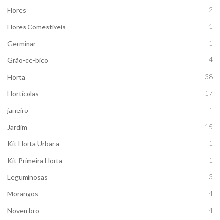
2
Flores
1
Flores Comestíveis
1
Germinar
4
Grão-de-bico
38
Horta
17
Hortícolas
1
janeiro
15
Jardim
1
Kit Horta Urbana
1
Kit Primeira Horta
3
Leguminosas
4
Morangos
4
Novembro