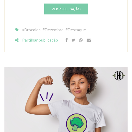
VER PUBLICAÇÃO
#Brócolos
,
#Dezembro
,
#Destaque
Partilhar publicação