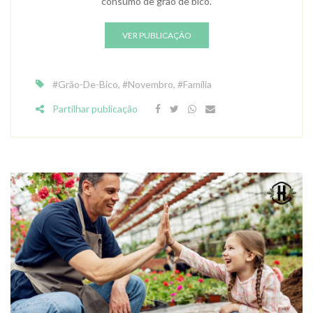
consumo de grão de bico.
VER PUBLICAÇÃO
#Grão-De-Bico
,
#Novembro
,
#Família
Partilhar publicação