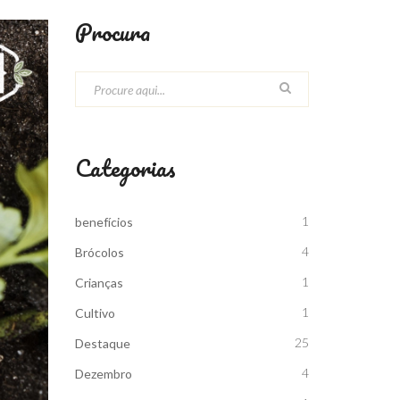
Procura
Categorias
1
benefícios
4
Brócolos
1
Crianças
1
Cultivo
25
Destaque
4
Dezembro