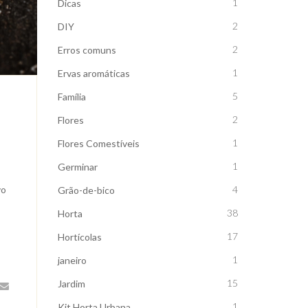
1
Dicas
2
DIY
2
Erros comuns
1
Ervas aromáticas
5
Família
2
Flores
1
Flores Comestíveis
1
Germinar
4
vo
Grão-de-bico
38
Horta
17
Hortícolas
1
janeiro
15
Jardim
1
Kit Horta Urbana