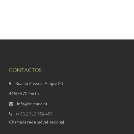
CONTACTOS
Rua do Passeio Alegre 20
4150-570 Porto
info@hortaria.pt
(+351) 913 954 459
Chamada rede móvel nacional