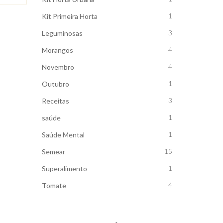
1
Kit Primeira Horta
3
Leguminosas
4
Morangos
4
Novembro
1
Outubro
3
Receitas
1
saúde
1
Saúde Mental
15
Semear
1
Superalimento
4
Tomate