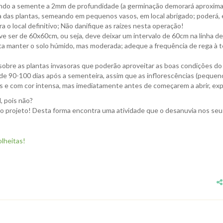
cando a semente a 2mm de profundidade (a germinação demorará aproxima
da das plantas, semeando em pequenos vasos, em local abrigado; poderá, 
ra o local definitivo; Não danifique as raízes nesta operação!
 ser de 60x60cm, ou seja, deve deixar um intervalo de 60cm na linha de 
ta manter o solo húmido, mas moderada; adeque a frequência de rega à t
obre as plantas invasoras que poderão aproveitar as boas condições do
de 90-100 dias após a sementeira, assim que as inflorescências (peque
s e com cor intensa, mas imediatamente antes de começarem a abrir, exp
, pois não?
 projeto! Desta forma encontra uma atividade que o desanuvia nos seus
lheitas!