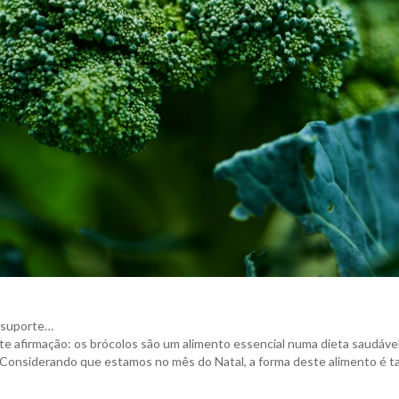
 suporte…
te afirmação: os brócolos são um alimento essencial numa dieta saudáve
a. Considerando que estamos no mês do Natal, a forma deste alimento é