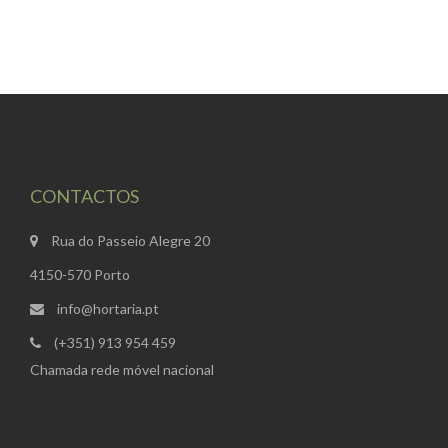
CONTACTOS
Rua do Passeio Alegre 20
4150-570 Porto
info@hortaria.pt
(+351) 913 954 459
Chamada rede móvel nacional