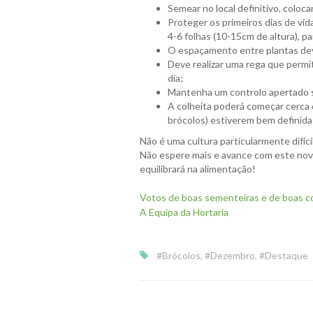
Semear no local definitivo, colo
Proteger os primeiros dias de vi
4-6 folhas (10-15cm de altura), pa
O espaçamento entre plantas deve
Deve realizar uma rega que permi
dia;
Mantenha um controlo apertado s
A colheita poderá começar cerca 
brócolos) estiverem bem definida
Não é uma cultura particularmente difícil
Não espere mais e avance com este novo
equilibrará na alimentação!
Votos de boas sementeiras e de boas co
A Equipa da Hortaria
#Brócolos
,
#Dezembro
,
#Destaque