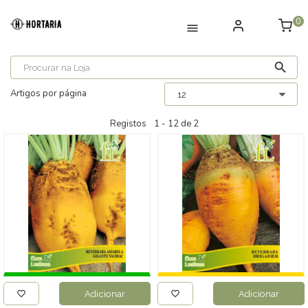
0
Artigos por página
Registos
1 -
12
de
2
Adicionar
Adicionar