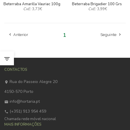
Beterraba Amarilla Vauriac 100g
Beterraba Brigadier 100 Grs
CxE:
3,73
€
CxE:
3,99
€
1
Anterior
Seguinte
CONTACTOS
Rua do Passeio Alegre 20
4150-570 Porto
info@hortaria.pt
(+351) 913 954 459
Chamada rede móvel nacional
MAIS INFORMAÇÕES