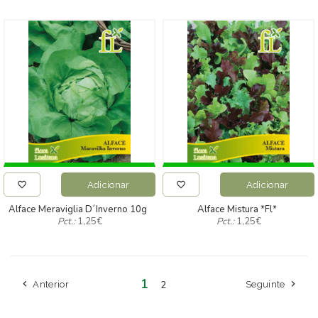
Adicionar
Adicionar
Alface Meraviglia D´inverno 10g
Alface Mistura *fl*
Pct.:
1,25
€
Pct.:
1,25
€
1
Anterior
2
Seguinte