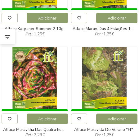
Adicionar
Adicionar
Alface Kagraner Sommer 2 10g
Alface Marav. Das 4 Estações 10g
Pct.:
1,25
€
Pct.:
1,25
€
Adicionar
Adicionar
Alface Maravilha Das Quatro Estações Bio *fl* Pt-Bio-10
Alface Maravilla De Verano *fl*
Pct.:
2,23
€
Pct.:
1,25
€