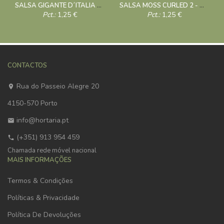
SALSA GIGANTE D´ITALIA 10g
SALSA MOSS CURLED 2 - 10g
Pct.:
1,25
€
Pct.:
1,25
€
CONTACTOS
Rua do Passeio Alegre 20
4150-570 Porto
info@hortaria.pt
(+351) 913 954 459
Chamada rede móvel nacional
MAIS INFORMAÇÕES
Termos & Condições
Políticas & Privacidade
Política De Devoluções