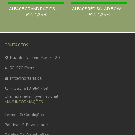
ALFACE GRAND RAPIDS 10 Grs
ALFACE RED SALAD BOWL 5g
Pct.:
1,25
€
Pct.:
1,25
€
CONTACTOS
Rua do Passeio Alegre 20
4150-570 Porto
info@hortaria.pt
(+351) 913 954 459
Chamada rede móvel nacional
MAIS INFORMAÇÕES
Termos & Condições
Políticas & Privacidade