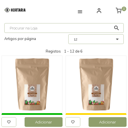
0
Artigos por página
Registos
1 -
12
de
6
Adicionar
Adicionar