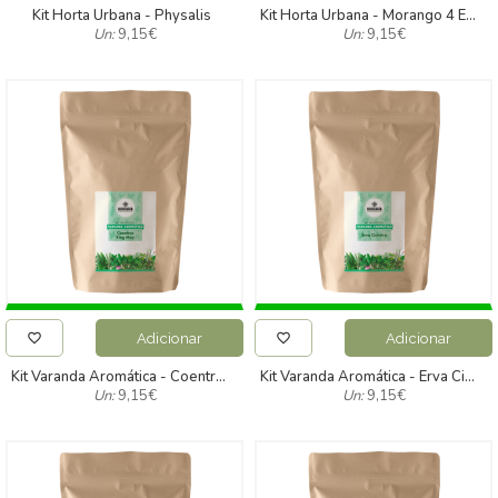
Kit Horta Urbana - Physalis
Kit Horta Urbana - Morango 4 Estações
Un:
9,15
€
Un:
9,15
€
Adicionar
Adicionar
Kit Varanda Aromática - Coentros King May
Kit Varanda Aromática - Erva Cidreira
Un:
9,15
€
Un:
9,15
€