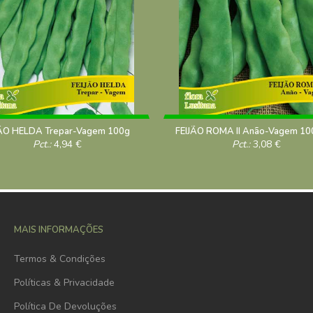
JÃO HELDA Trepar-Vagem 100g
FEIJÃO ROMA II Anão-Vagem 10
Pct.:
4,94
€
Pct.:
3,08
€
MAIS INFORMAÇÕES
Termos & Condições
Políticas & Privacidade
Política De Devoluções