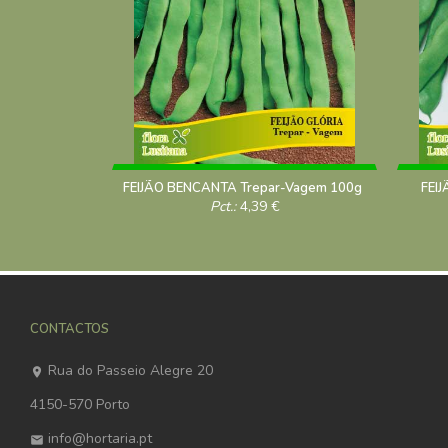
FEIJÃO BENCANTA Trepar-Vagem 100g
FEI
Pct.:
4,39
€
CONTACTOS
Rua do Passeio Alegre 20
4150-570 Porto
info@hortaria.pt