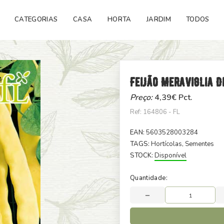
CATEGORIAS
CASA
HORTA
JARDIM
TODOS
Feijão Meraviglia D
Preço:
4,39
€ Pct.
Ref: 164806 - FL
EAN:
5603528003284
TAGS:
Hortícolas
, Sementes
STOCK:
Disponível
Quantidade: