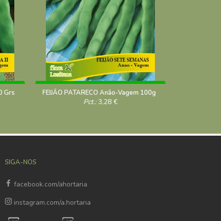
0 Grs
FEIJÃO PATARECO Anão-Vagem 100g
FEIJÃO KWINT
Pct.:
3,28
€
SIGA-NOS
facebook.com/ahortaria
instagram.com/a.hortaria