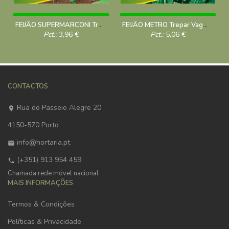
FEIJÃO SUPERMARCONI Trepar-Vagem 100g
FEIJÃO METRO Trepar Vagem 100 Grs
Pct.:
3,96
€
Pct.:
5,06
€
CONTACTOS
Rua do Passeio Alegre 20
4150-570 Porto
info@hortaria.pt
(+351) 913 954 459
Chamada rede móvel nacional
MAIS INFORMAÇÕES
Termos & Condições
Políticas & Privacidade