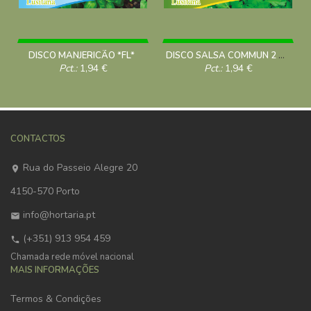
DISCO MANJERICÃO *FL*
DISCO SALSA COMMUN 2 *FL*
Pct.:
1,94
€
Pct.:
1,94
€
CONTACTOS
Rua do Passeio Alegre 20
4150-570 Porto
info@hortaria.pt
(+351) 913 954 459
Chamada rede móvel nacional
MAIS INFORMAÇÕES
Termos & Condições