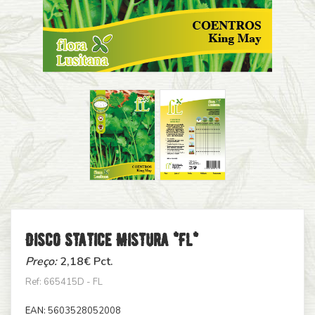
Disco Statice Mistura *fl*
Preço:
2,18
€ Pct.
Ref: 665415D - FL
EAN:
5603528052008