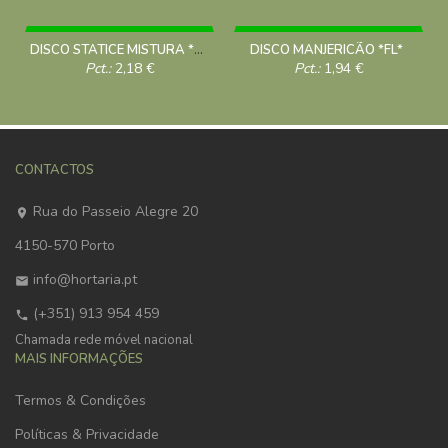
DISCO STATICE MISTURA *FL*
DISCO MANJERICÃO *FL*
Pct.:
2,18
€
Pct.:
1,94
€
CONTACTOS
Rua do Passeio Alegre 20
4150-570 Porto
info@hortaria.pt
(+351) 913 954 459
Chamada rede móvel nacional
MAIS INFORMAÇÕES
Termos & Condições
Políticas & Privacidade