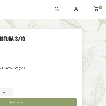
0
istura S/10
S
, Quatro Estações
Adicionar