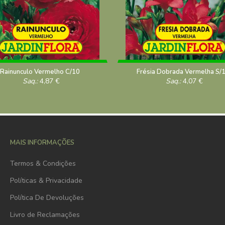
Rainunculo Vermelho C/10
Frésia Dobrada Vermelha S/
Saq.:
4,87
€
Saq.:
4,07
€
MAIS INFORMAÇÕES
Termos & Condições
Políticas & Privacidade
Política De Devoluções
Livro de Reclamações