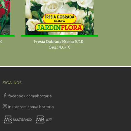
10
Frésia Dobrada Branca S/10
Frésia
Saq.:
4,07
€
SIGA-NOS
facebook.com/ahortaria
instagram.com/a.hortaria