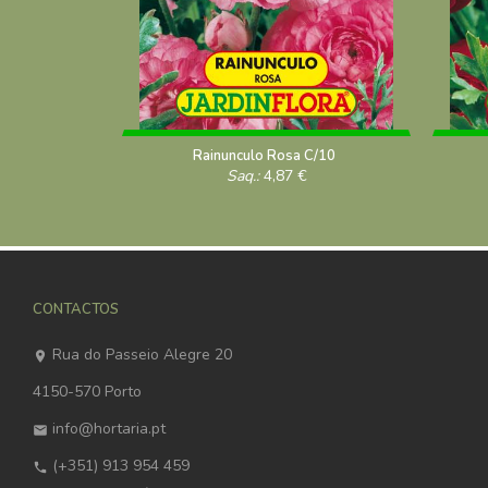
Rainunculo Rosa C/10
Saq.:
4,87
€
CONTACTOS
Rua do Passeio Alegre 20
4150-570 Porto
info@hortaria.pt
(+351) 913 954 459