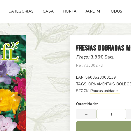
CATEGORIAS
CASA
HORTA
JARDIM
TODOS
Fresias Dobradas M
Preço:
3,96
€ Saq.
Ref: 733302 - JF
EAN:
5603528000139
TAGS:
ORNAMENTAIS
, BOLBO
STOCK:
Poucas unidades
Quantidade: