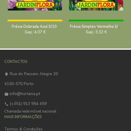
Frésia Dobrada Azul S/10
Frésia Simples Vermelha S/10
Saq.:
4,07
€
Saq.:
3,32
€
CONTACTOS
Rua do Passeio Alegre 20
4150-570 Porto
info@hortaria.pt
(+351) 913 954 459
Chamada rede móvel nacional
MAIS INFORMAÇÕES
Termos & Condições