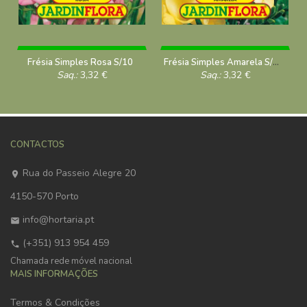
Frésia Simples Rosa S/10
Frésia Simples Amarela S/10
Saq.:
3,32
€
Saq.:
3,32
€
CONTACTOS
Rua do Passeio Alegre 20
4150-570 Porto
info@hortaria.pt
(+351) 913 954 459
Chamada rede móvel nacional
MAIS INFORMAÇÕES
Termos & Condições