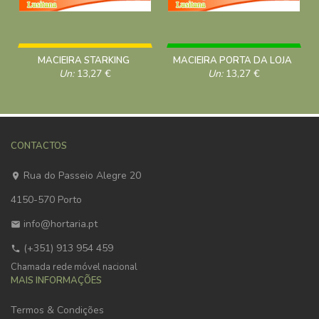
MACIEIRA STARKING
MACIEIRA PORTA DA LOJA
Un:
13,27
€
Un:
13,27
€
CONTACTOS
Rua do Passeio Alegre 20
4150-570 Porto
info@hortaria.pt
(+351) 913 954 459
Chamada rede móvel nacional
MAIS INFORMAÇÕES
Termos & Condições