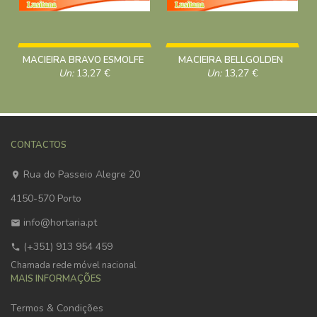
MACIEIRA BRAVO ESMOLFE
MACIEIRA BELLGOLDEN
Un:
13,27
€
Un:
13,27
€
CONTACTOS
Rua do Passeio Alegre 20
4150-570 Porto
info@hortaria.pt
(+351) 913 954 459
Chamada rede móvel nacional
MAIS INFORMAÇÕES
Termos & Condições