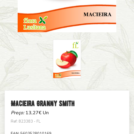
Macieira Granny Smith
Preço:
13,27
€ Un
Ref: 823383 - FL
EAN:
5603528010169