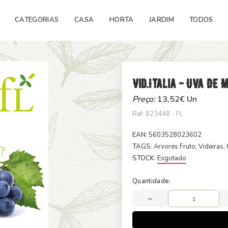
CATEGORIAS
CASA
HORTA
JARDIM
TODOS
Vid.italia - Uva De 
Preço:
13,52
€ Un
Ref: 823448 - FL
EAN:
5603528023602
TAGS:
Arvores Fruto
, Videiras
,
STOCK:
Esgotado
Quantidade: