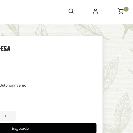
0
Mesa
 Outono/Inverno
Esgotado