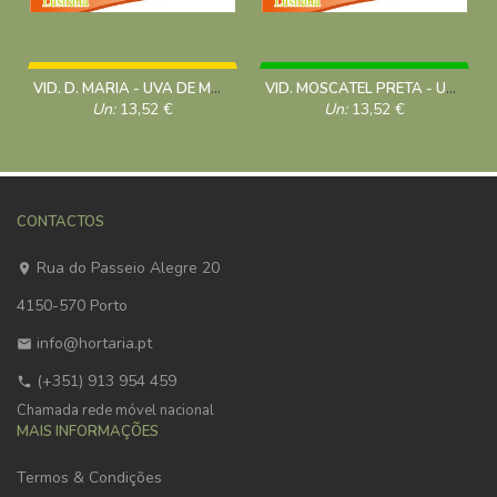
VID. D. MARIA - UVA DE MESA
VID. MOSCATEL PRETA - UVA DE MESA
Un:
13,52
€
Un:
13,52
€
CONTACTOS
Rua do Passeio Alegre 20
4150-570 Porto
info@hortaria.pt
(+351) 913 954 459
Chamada rede móvel nacional
MAIS INFORMAÇÕES
Termos & Condições