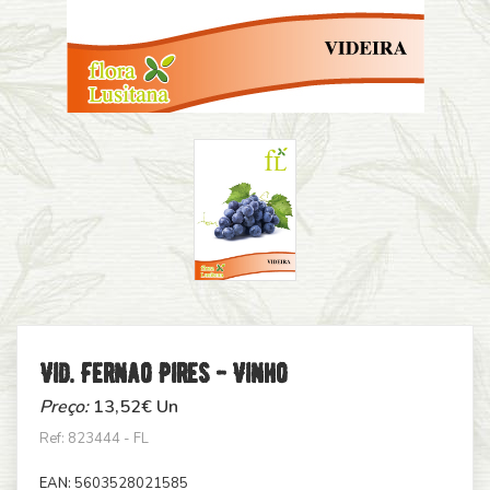
Vid. Fernao Pires - Vinho
Preço:
13,52
€ Un
Ref: 823444 - FL
EAN:
5603528021585