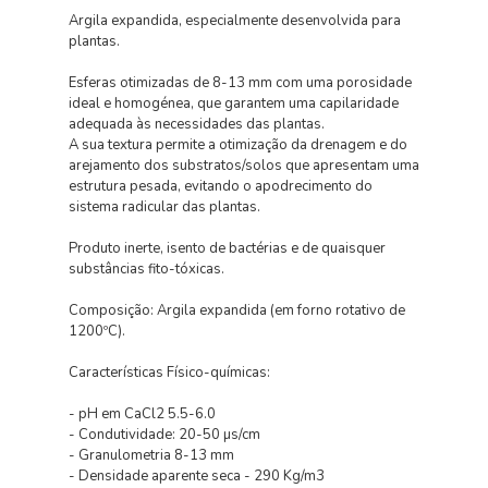
Argila expandida, especialmente desenvolvida para
plantas.
Esferas otimizadas de 8-13 mm com uma porosidade
ideal e homogénea, que garantem uma capilaridade
adequada às necessidades das plantas.
A sua textura permite a otimização da drenagem e do
arejamento dos substratos/solos que apresentam uma
estrutura pesada, evitando o apodrecimento do
sistema radicular das plantas.
Produto inerte, isento de bactérias e de quaisquer
substâncias fito-tóxicas.
Composição: Argila expandida (em forno rotativo de
1200ºC).
Características Físico-químicas:
- pH em CaCl2 5.5-6.0
- Condutividade: 20-50 µs/cm
- Granulometria 8-13 mm
- Densidade aparente seca - 290 Kg/m3