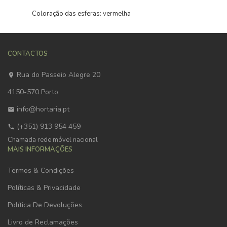
Coloração das esferas: vermelha
CONTACTOS
Rua do Passeio Alegre 20
4150-570 Porto
info@hortaria.pt
(+351) 913 954 459
Chamada rede móvel nacional
MAIS INFORMAÇÕES
Termos & Condições
Políticas & Privacidade
Política De Devoluções
Livro de Reclamações