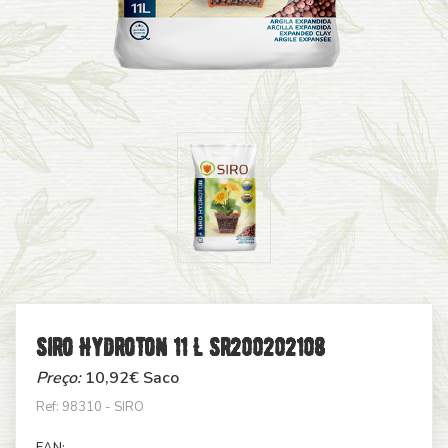
Siro Hydroton 11 L Sr200202108
Preço:
10,92
€ Saco
Ref: 98310 - SIRO
EAN: