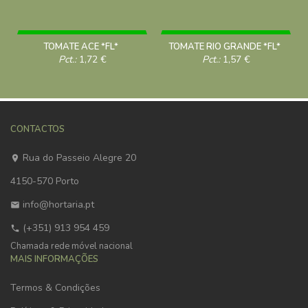
TOMATE ACE *FL*
TOMATE RIO GRANDE *FL*
Pct.:
1,72
€
Pct.:
1,57
€
CONTACTOS
Rua do Passeio Alegre 20
4150-570 Porto
info@hortaria.pt
(+351) 913 954 459
Chamada rede móvel nacional
MAIS INFORMAÇÕES
Termos & Condições