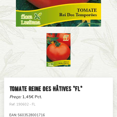
Tomate Reine Des Hâtives *fl*
Preço:
1,45
€ Pct.
Ref: 190602 - FL
EAN:
5603528001716