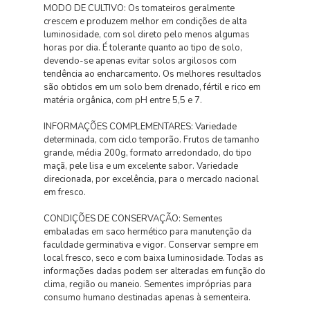
MODO DE CULTIVO: Os tomateiros geralmente
crescem e produzem melhor em condições de alta
luminosidade, com sol direto pelo menos algumas
horas por dia. É tolerante quanto ao tipo de solo,
devendo-se apenas evitar solos argilosos com
tendência ao encharcamento. Os melhores resultados
são obtidos em um solo bem drenado, fértil e rico em
matéria orgânica, com pH entre 5,5 e 7.
INFORMAÇÕES COMPLEMENTARES: Variedade
determinada, com ciclo temporão. Frutos de tamanho
grande, média 200g, formato arredondado, do tipo
maçã, pele lisa e um excelente sabor. Variedade
direcionada, por excelência, para o mercado nacional
em fresco.
CONDIÇÕES DE CONSERVAÇÃO: Sementes
embaladas em saco hermético para manutenção da
faculdade germinativa e vigor. Conservar sempre em
local fresco, seco e com baixa luminosidade. Todas as
informações dadas podem ser alteradas em função do
clima, região ou maneio. Sementes impróprias para
consumo humano destinadas apenas à sementeira.