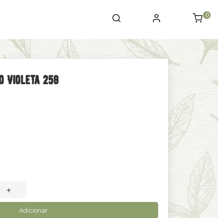
0
o Violeta 25g
Adicionar