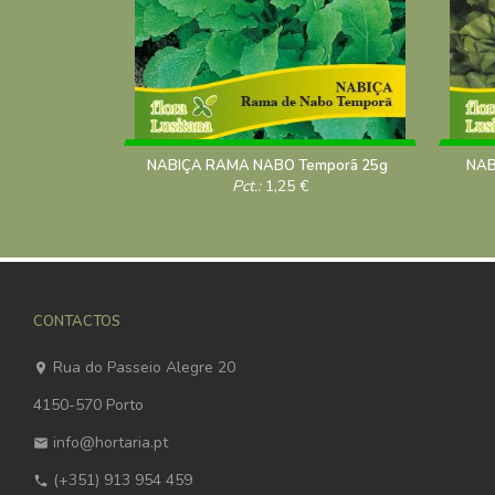
NABIÇA RAMA NABO Temporã 25g
NAB
Pct.:
1,25
€
CONTACTOS
Rua do Passeio Alegre 20
4150-570 Porto
info@hortaria.pt
(+351) 913 954 459