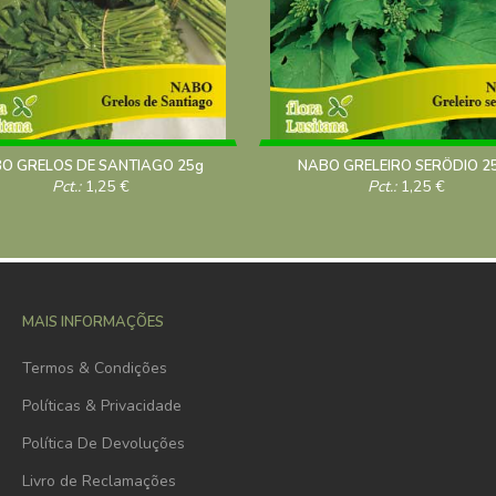
O GRELOS DE SANTIAGO 25g
NABO GRELEIRO SERÔDIO 2
Pct.:
1,25
€
Pct.:
1,25
€
MAIS INFORMAÇÕES
Termos & Condições
Políticas & Privacidade
Política De Devoluções
Livro de Reclamações