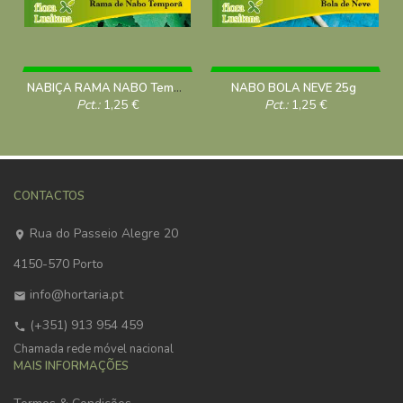
NABIÇA RAMA NABO Temporã 25g
NABO BOLA NEVE 25g
Pct.:
1,25
€
Pct.:
1,25
€
CONTACTOS
Rua do Passeio Alegre 20
4150-570 Porto
info@hortaria.pt
(+351) 913 954 459
Chamada rede móvel nacional
MAIS INFORMAÇÕES