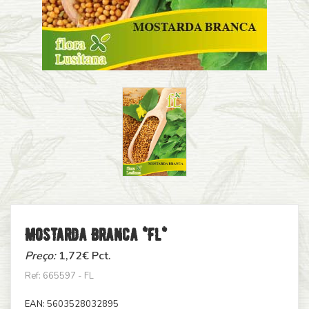
Mostarda Branca *fl*
Preço:
1,72
€ Pct.
Ref: 665597 - FL
EAN:
5603528032895