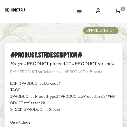
0
#PRODUCT.qtt2#
#PRODUCT.strDescription#
Preço:
#PRODUCT.pricecd#
€ #PRODUCT.strUnit#
Ref: #PRODUCT.strReference# - #PRODUCT.strBrand#
EAN:
#PRODUCT.strBarcode#
TAGS:
#PRODUCT.strProductType#
#PRODUCT.strProductLine2#
#PR
ODUCT.strSeason2#
STOCK:
#PRODUCT.strStock#
Quantidade: