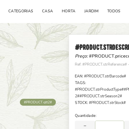
CATEGORIAS
CASA
HORTA
JARDIM
TODOS
#PRODUCT.strDescr
Preço:
#PRODUCT.pricec
Ref: #PRODUCT.strReference#
EAN:
#PRODUCT.strBarcode#
TAGS:
#PRODUCT.strProductType#
#P
2#
#PRODUCT.strSeason2#
#PRODUCT.qtt2#
STOCK:
#PRODUCT.strStock#
Quantidade: