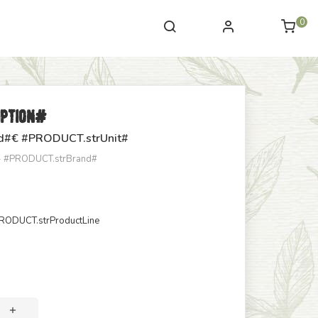
0
iption#
d#
€ #PRODUCT.strUnit#
 - #PRODUCT.strBrand#
RODUCT.strProductLine