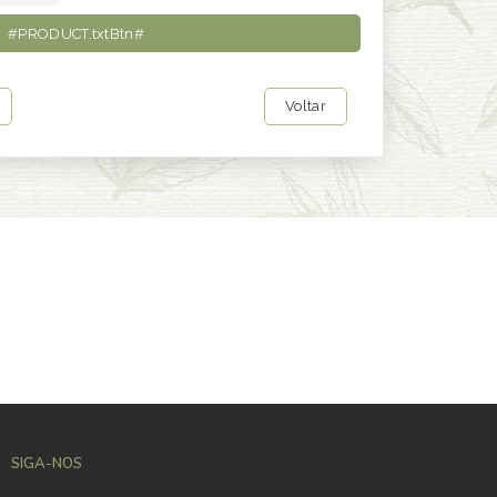
#PRODUCT.txtBtn#
Voltar
SIGA-NOS