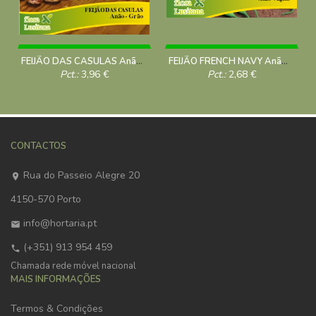
FEIJÃO DAS CASULAS Anão 100g
FEIJÃO FRENCH NAVY Anão-Vagem 100g
Pct.:
3,96
€
Pct.:
2,68
€
CONTACTOS
Rua do Passeio Alegre 20
4150-570 Porto
info@hortaria.pt
(+351) 913 954 459
Chamada rede móvel nacional
MAIS INFORMAÇÕES
Termos & Condições