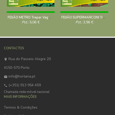
FEIJÃO METRO Trepar Vagem 100 Grs
FEIJÃO SUPERMARCONI Trepar-Vagem 100g
Pct.:
5,06
€
Pct.:
3,96
€
CONTACTOS
Rua do Passeio Alegre 20
4150-570 Porto
info@hortaria.pt
(+351) 913 954 459
Chamada rede móvel nacional
MAIS INFORMAÇÕES
Termos & Condições