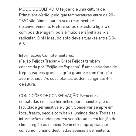
MODO DE CULTIVO: O feijoeiro é uma cultura de
Primavera-Verão, pelo que temperaturas entre os 20-
25ºC são ótimas para o seu crescimento e
desenvolvimento. Prefere solos de textura ligeira e
com boa drenagem, pois é muito sensível à asfixia
radicular. O pH ideal do solo deve situar-se entre 6,0-
6,5.
Informações Complementares:
(Feijão Feijoca Trepar – Grão) Feijoca também
conhecida por “Feijão de Espanha”. É uma variedade de
trepar, vagens grossas, grão grande e com floração
avermelhada. As suas plantas podem atingir até 4m
de altura.
CONDIÇÕES DE CONSERVAÇÃO: Sementes
embaladas em saco hermético para manutenção da
faculdade germinativa e vigor. Conservar sempre em
local fresco, seco e com baixa luminosidade. Todas as
informações dadas podem ser alteradas em função do
clima, região ou maneio. Sementes impróprias para
consumo humano destinadas apenas à sementeira.