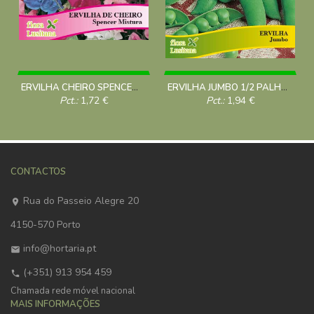
ERVILHA CHEIRO SPENCER MISTURA *FL*
ERVILHA JUMBO 1/2 PALHA 100 Grs
Pct.:
1,72
€
Pct.:
1,94
€
CONTACTOS
Rua do Passeio Alegre 20
4150-570 Porto
info@hortaria.pt
(+351) 913 954 459
Chamada rede móvel nacional
MAIS INFORMAÇÕES