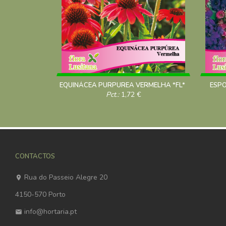
EQUINÁCEA PURPUREA VERMELHA *FL*
ESPO
Pct.:
1,72
€
CONTACTOS
Rua do Passeio Alegre 20
4150-570 Porto
info@hortaria.pt