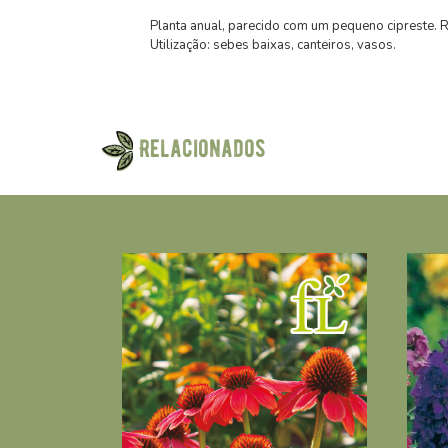
Planta anual, parecido com um pequeno cipreste. R
Utilização: sebes baixas, canteiros, vasos.
Relacionados