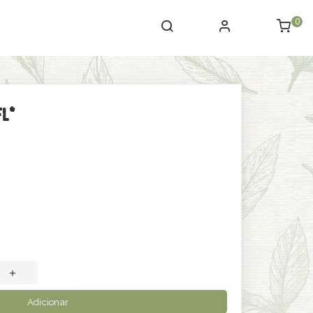
0
fl*
Adicionar