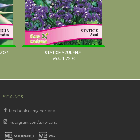
ESTRELICIA - FLOR AVE DO PARAISO *FL*
STATICE AZUL *FL*
Pct.:
1,72
€
SIGA-NOS
facebook.com/ahortaria
instagram.com/a.hortaria