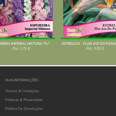
REIRA IMPERIAL MISTURA *FL*
Pct.:
1,72
€
Pct.:
3,01
€
MAIS INFORMAÇÕES
Termos & Condições
Políticas & Privacidade
Política De Devoluções