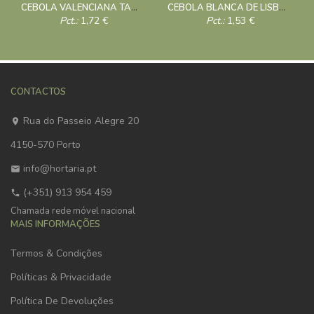
CEBOLA VALENCIANA TARDIA DE EXPORTACION 10g
CEBOLA BLANCA DE LISBOA 10g
Pct.:
1,72
€
Pct.:
1,53
€
CONTACTOS
Rua do Passeio Alegre 20
4150-570 Porto
info@hortaria.pt
(+351) 913 954 459
Chamada rede móvel nacional
MAIS INFORMAÇÕES
Termos & Condições
Políticas & Privacidade
Política De Devoluções