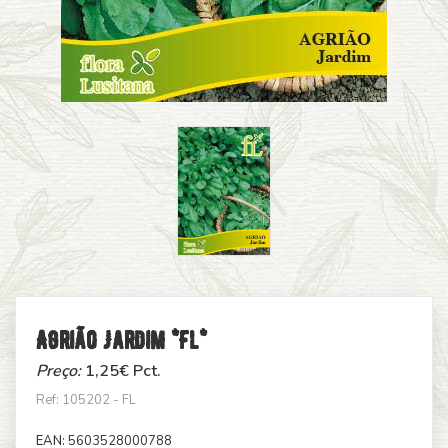
Agrião Jardim *fl*
Preço:
1,25
€ Pct.
Ref: 105202 - FL
EAN:
5603528000788