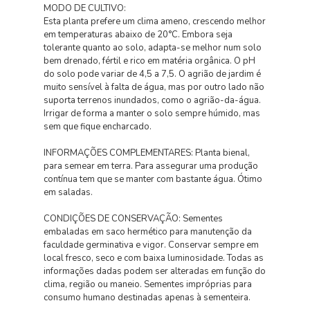
MODO DE CULTIVO:
Esta planta prefere um clima ameno, crescendo melhor
em temperaturas abaixo de 20°C. Embora seja
tolerante quanto ao solo, adapta-se melhor num solo
bem drenado, fértil e rico em matéria orgânica. O pH
do solo pode variar de 4,5 a 7,5. O agrião de jardim é
muito sensível à falta de água, mas por outro lado não
suporta terrenos inundados, como o agrião-da-água.
Irrigar de forma a manter o solo sempre húmido, mas
sem que fique encharcado.
INFORMAÇÕES COMPLEMENTARES: Planta bienal,
para semear em terra. Para assegurar uma produção
contínua tem que se manter com bastante água. Ótimo
em saladas.
CONDIÇÕES DE CONSERVAÇÃO: Sementes
embaladas em saco hermético para manutenção da
faculdade germinativa e vigor. Conservar sempre em
local fresco, seco e com baixa luminosidade. Todas as
informações dadas podem ser alteradas em função do
clima, região ou maneio. Sementes impróprias para
consumo humano destinadas apenas à sementeira.