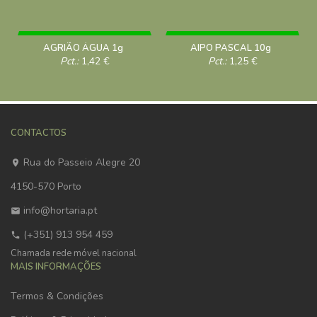
AGRIÃO ÁGUA 1g
AIPO PASCAL 10g
Pct.:
1,42
€
Pct.:
1,25
€
CONTACTOS
Rua do Passeio Alegre 20
4150-570 Porto
info@hortaria.pt
(+351) 913 954 459
Chamada rede móvel nacional
MAIS INFORMAÇÕES
Termos & Condições