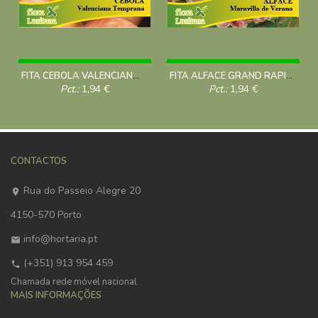
FITA CEBOLA VALENCIANA TEMPRANA *FL*
FITA ALFACE GRAND RAPIDS *FL*
Pct.:
1,94
€
Pct.:
1,94
€
CONTACTOS
Rua do Passeio Alegre 20
4150-570 Porto
info@hortaria.pt
(+351) 913 954 459
Chamada rede móvel nacional
MAIS INFORMAÇÕES