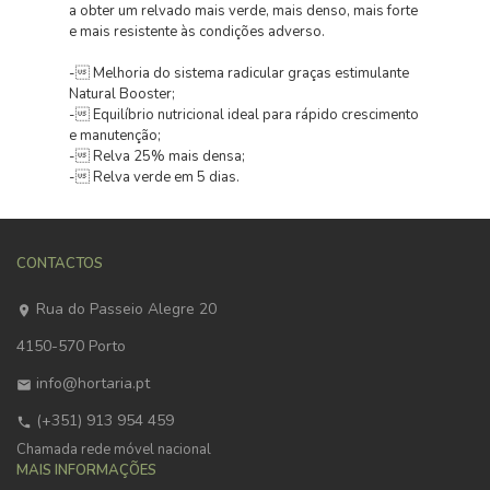
a obter um relvado mais verde, mais denso, mais forte
e mais resistente às condições adverso.
- Melhoria do sistema radicular graças estimulante
Natural Booster;
- Equilíbrio nutricional ideal para rápido crescimento
e manutenção;
- Relva 25% mais densa;
- Relva verde em 5 dias.
CONTACTOS
Rua do Passeio Alegre 20
4150-570 Porto
info@hortaria.pt
(+351) 913 954 459
Chamada rede móvel nacional
MAIS INFORMAÇÕES