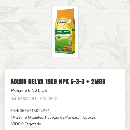
Adubo Relva 15kg Npk 6-3-3 + 2mg0
Preço:
35,12
€ Un
Ref: 86600181 - SOLABIOL
EAN:
3664715004271
TAGS:
Fertilizantes
, Nutrição de Plantas
, T. Epocas
STOCK:
Esgotado