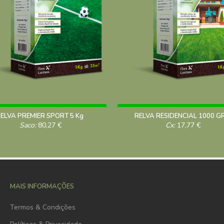
ELVA PREMIER SPORT 5 Kg
RELVA RESIDENCIAL 1000 G
Saco:
80,27
€
Cx:
17,77
€
MAIS INFORMAÇÕES
Termos & Condições