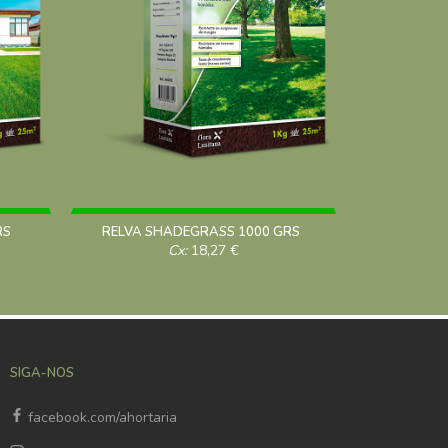
RS
RELVA SHADEGRASS 1000 GRS
RELVA
Cx:
18,27
€
SIGA-NOS
facebook.com/ahortaria