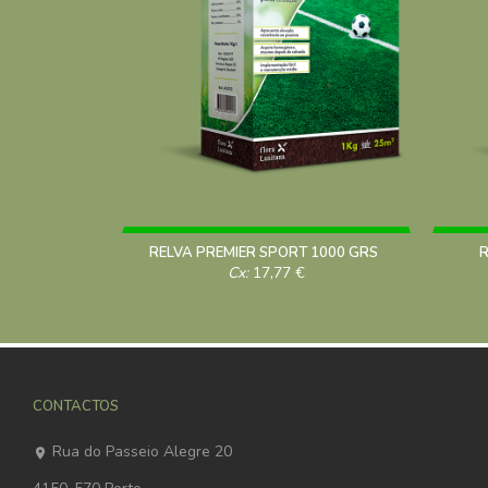
RELVA PREMIER SPORT 1000 GRS
R
Cx:
17,77
€
CONTACTOS
Rua do Passeio Alegre 20