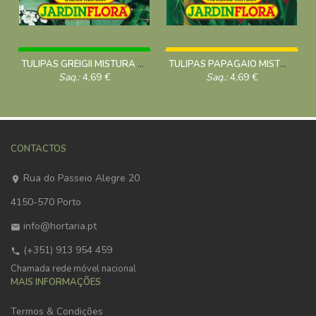
TULIPAS GREIGII MISTURA S/5
TULIPAS PAPAGAIO MISTURA S/5
Saq.:
4,69
€
Saq.:
4,69
€
CONTACTOS
Rua do Passeio Alegre 20
4150-570 Porto
info@hortaria.pt
(+351) 913 954 459
Chamada rede móvel nacional
MAIS INFORMAÇÕES
Termos & Condições