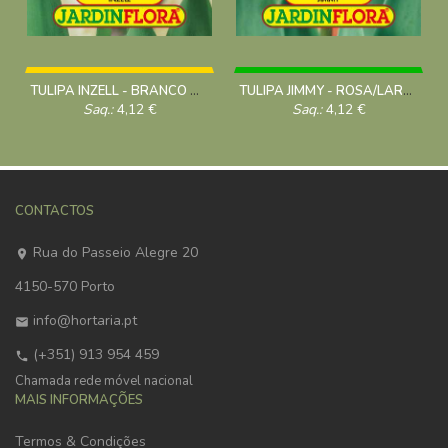
TULIPA INZELL - BRANCO S/5
TULIPA JIMMY - ROSA/LARANJA S/5
Saq.:
4,12
€
Saq.:
4,12
€
CONTACTOS
Rua do Passeio Alegre 20
4150-570 Porto
info@hortaria.pt
(+351) 913 954 459
Chamada rede móvel nacional
MAIS INFORMAÇÕES
Termos & Condições