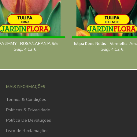
PA JIMMY - ROSA/LARANJA S/5
Saq.:
4,12
€
Saq.:
4,12
€
MAIS INFORMAÇÕES
Termos & Condições
Políticas & Privacidade
Política De Devoluções
Livro de Reclamações