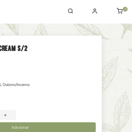
0
 Cream S/2
S
, Outono/Inverno
Adicionar