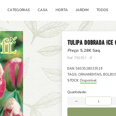
CATEGORIAS
CASA
HORTA
JARDIM
TODOS
Tulipa Dobrada Ice
Preço:
5,28
€ Saq.
Ref: 790357 - JF
EAN:
5603528033519
TAGS:
ORNAMENTAIS
, BOLBO
STOCK:
Disponível
Quantidade: