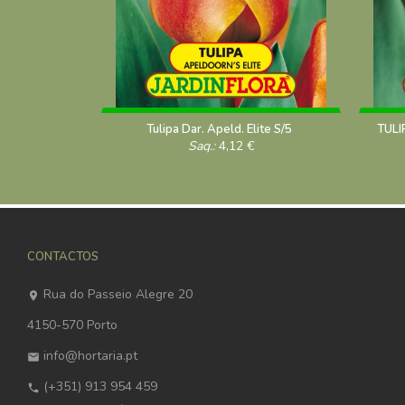
Tulipa Dar. Apeld. Elite S/5
TULI
Saq.:
4,12
€
CONTACTOS
Rua do Passeio Alegre 20
4150-570 Porto
info@hortaria.pt
(+351) 913 954 459