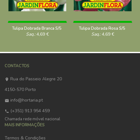
Tulipa Dobrada Branca S/5
Tulipa Dobrada Rosa S/5
Saq.:
4,69
€
Saq.:
4,69
€
CONTACTOS
Rua do Passeio Alegre 20
4150-570 Porto
info@hortaria.pt
(+351) 913 954 459
Chamada rede móvel nacional
MAIS INFORMAÇÕES
Termos & Condições