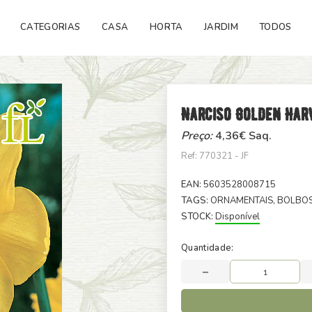
CATEGORIAS
CASA
HORTA
JARDIM
TODOS
Narciso Golden Har
Preço:
4,36
€ Saq.
Ref: 770321 - JF
EAN:
5603528008715
TAGS:
ORNAMENTAIS
, BOLBO
STOCK:
Disponível
Quantidade: