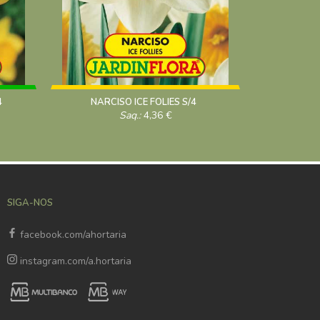
4
NARCISO ICE FOLIES S/4
NARCIS
Saq.:
4,36
€
SIGA-NOS
facebook.com/ahortaria
instagram.com/a.hortaria