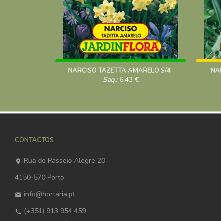
NARCISO TAZETTA AMARELO S/4
NA
Saq.:
6,43
€
CONTACTOS
Rua do Passeio Alegre 20
4150-570 Porto
info@hortaria.pt
(+351) 913 954 459