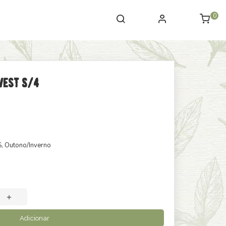
0
vest S/4
S
, Outono/Inverno
Adicionar