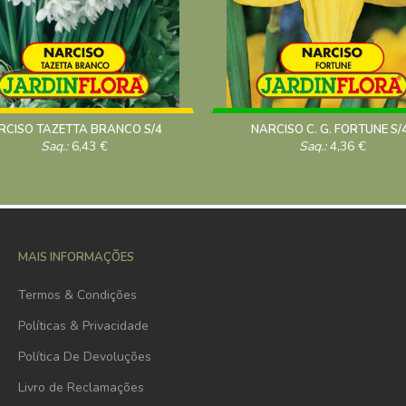
RCISO TAZETTA BRANCO S/4
NARCISO C. G. FORTUNE S/
Saq.:
6,43
€
Saq.:
4,36
€
MAIS INFORMAÇÕES
Termos & Condições
Políticas & Privacidade
Política De Devoluções
Livro de Reclamações