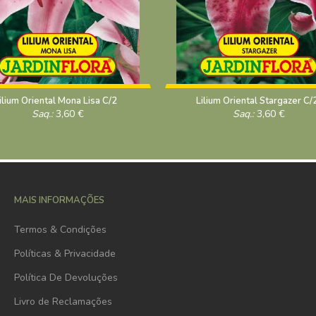
ilium Oriental Mona Lisa C/2
Lilium Oriental Stargazer C/
Saq.:
3,60
€
Saq.:
3,60
€
MAIS INFORMAÇÕES
Termos & Condições
Políticas & Privacidade
Política De Devoluções
Livro de Reclamações