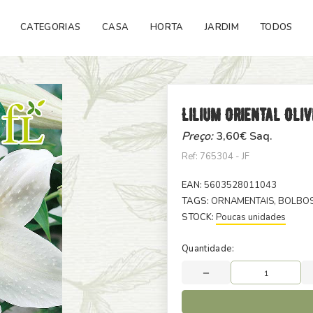
CATEGORIAS
CASA
HORTA
JARDIM
TODOS
Lilium Oriental Oliv
Preço:
3,60
€ Saq.
Ref: 765304 - JF
EAN:
5603528011043
TAGS:
ORNAMENTAIS
, BOLBO
STOCK:
Poucas unidades
Quantidade: