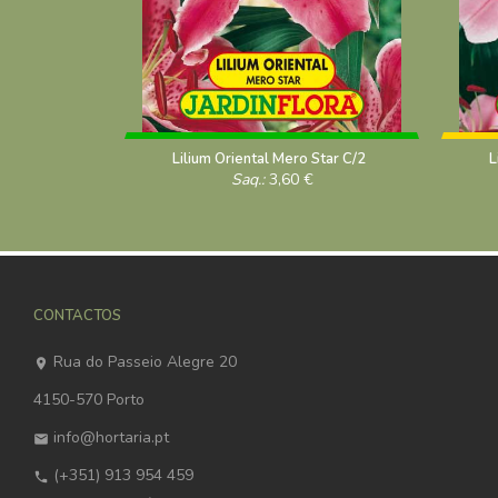
Lilium Oriental Mero Star C/2
L
Saq.:
3,60
€
CONTACTOS
Rua do Passeio Alegre 20
4150-570 Porto
info@hortaria.pt
(+351) 913 954 459