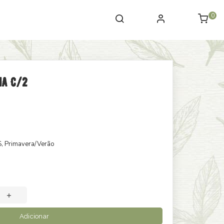
0
ia C/2
S
, Primavera/Verão
Adicionar