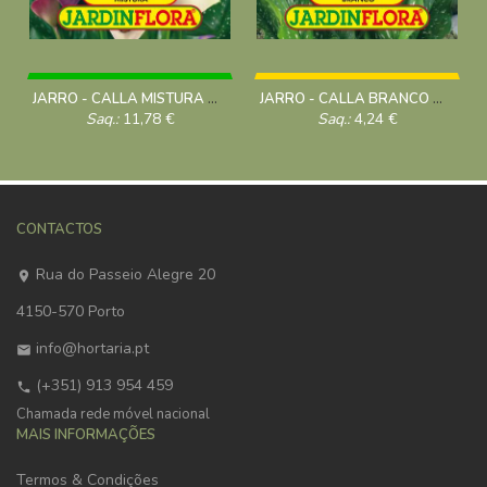
JARRO - CALLA MISTURA 14+ C/3
JARRO - CALLA BRANCO 14+ C/1
Saq.:
11,78
€
Saq.:
4,24
€
CONTACTOS
Rua do Passeio Alegre 20
4150-570 Porto
info@hortaria.pt
(+351) 913 954 459
Chamada rede móvel nacional
MAIS INFORMAÇÕES
Termos & Condições