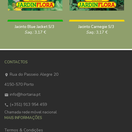
Jacinto Blue Jacket S/3
Jacinto Carnegie S/3
Saq.:
3,17
€
Saq.:
3,17
€
CONTACTOS
Rua do Passeio Alegre 20
4150-570 Porto
info@hortaria.pt
(+351) 913 954 459
Chamada rede móvel nacional
MAIS INFORMAÇÕES
Termos & Condições