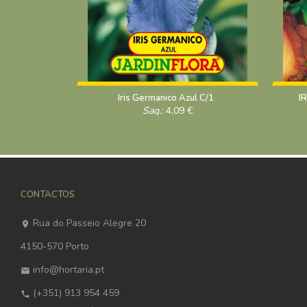
Iris Germanico Azul C/1
I
Saq.:
4,09
€
CONTACTOS
Rua do Passeio Alegre 20
4150-570 Porto
info@hortaria.pt
(+351) 913 954 459