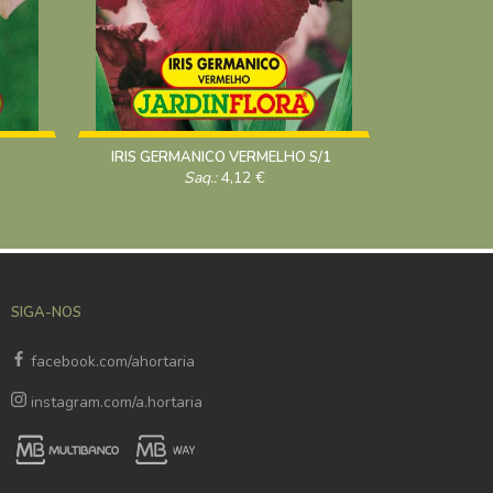
IRIS GERMANICO VERMELHO S/1
Iris Ger
Saq.:
4,12
€
SIGA-NOS
facebook.com/ahortaria
instagram.com/a.hortaria