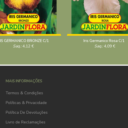
RIS GERMANICO BRONZE C/1
Iris Germanico Rosa C/1
Saq.:
4,12
€
Saq.:
4,09
€
MAIS INFORMAÇÕES
Termos & Condições
Políticas & Privacidade
Política De Devoluções
Livro de Reclamações