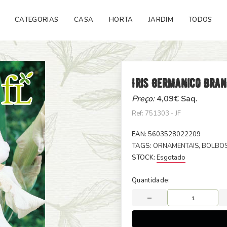
CATEGORIAS
CASA
HORTA
JARDIM
TODOS
Iris Germanico Bran
Preço:
4,09
€ Saq.
Ref: 751303 - JF
EAN:
5603528022209
TAGS:
ORNAMENTAIS
, BOLBO
STOCK:
Esgotado
Quantidade: