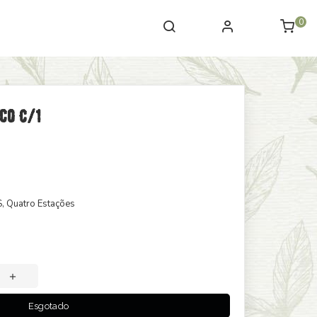
0
co C/1
S
, Quatro Estações
Esgotado