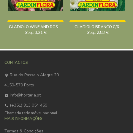
GLADIOLO WINE AND ROSES C/6
GLADIOLO BRANCO C/6
Saq.:
3,21
€
Saq.:
2,83
€
CONTACTOS
Rua do Passeio Alegre 20
4150-570 Porto
info@hortaria.pt
(+351) 913 954 459
Chamada rede móvel nacional
MAIS INFORMAÇÕES
Termos & Condições